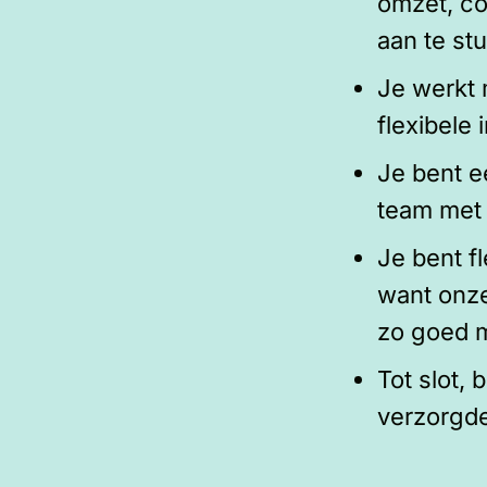
omzet, co
aan te st
Je werkt 
flexibele 
Je bent e
team met 
Je bent f
want onze
zo goed m
Tot slot, 
verzorgde