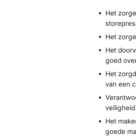
Het zorge
storepres
Het zorge
Het doorv
goed over
Het zorgd
van een c
Verantwoo
veilighei
Het maken
goede man