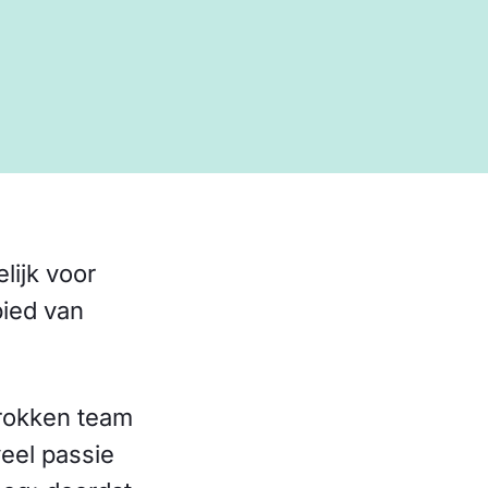
lijk voor
bied van
trokken team
veel passie