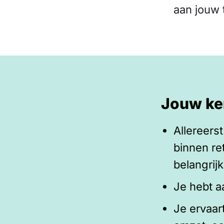
aan jouw 
Jouw ke
Allereers
binnen re
belangrij
Je hebt 
Je ervaar