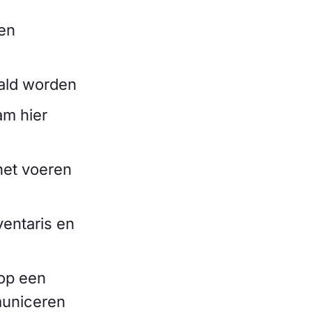
 en
aald worden
am hier
het voeren
entaris en
op een
municeren