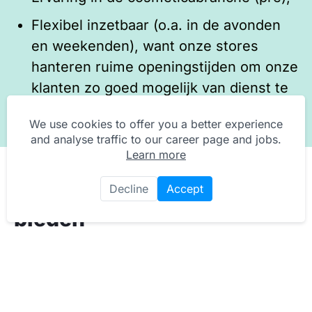
Flexibel inzetbaar (o.a. in de avonden
en weekenden), want onze stores
hanteren ruime openingstijden om onze
klanten zo goed mogelijk van dienst te
kunnen zijn.
We use cookies to offer you a better experience
and analyse traffic to our career page and jobs.
Learn more
Dit heeft Douglas jou te
Decline
Accept
bieden
Een inspirerende werkomgeving;
Marktconforme arbeidsvoorwaarden;
Gunstige afwijking van onze cao o.a. als