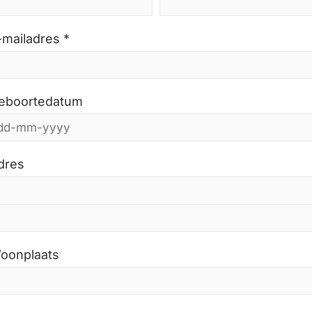
-mailadres *
eboortedatum
dres
oonplaats