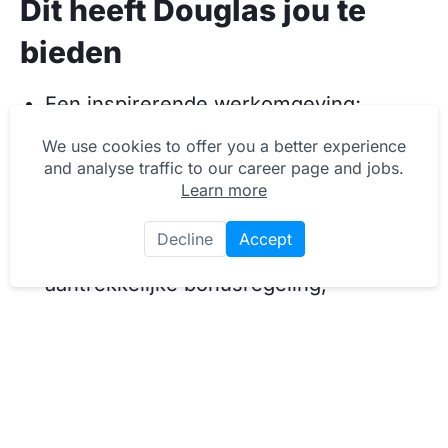
Dit heeft Douglas jou te
bieden
Een inspirerende werkomgeving;
Marktconforme arbeidsvoorwaarden;
We use cookies to offer you a better experience
and analyse traffic to our career page and jobs.
Gunstige afwijking van onze cao o.a. als
Learn more
het gaat om werken op toeslaguren;
Decline
Accept
Personeelskorting en een
aantrekkelijke bonusregeling;
Een team dat klaar staat om jou warm
te verwelkomen!;
Een aangename en open
bedrijfscultuur. We zetten ons in voor