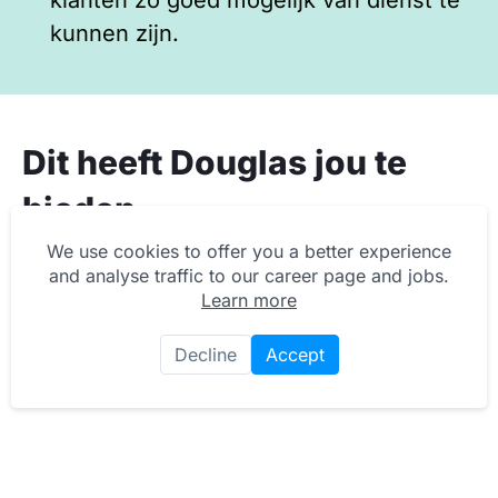
klanten zo goed mogelijk van dienst te
kunnen zijn.
Dit heeft Douglas jou te
bieden
We use cookies to offer you a better experience
Een inspirerende werkomgeving;
and analyse traffic to our career page and jobs.
Learn more
Marktconforme arbeidsvoorwaarden;
Gunstige afwijking van onze cao o.a. als
Decline
Accept
het gaat om werken op toeslaguren;
Personeelskorting en een
aantrekkelijke bonusregeling;