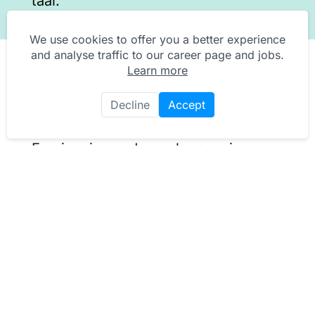
taal.
We use cookies to offer you a better experience
and analyse traffic to our career page and jobs.
Learn more
Dit heeft de Douglas jou te
Decline
Accept
bieden
Een inspirerende werkomgeving;
Marktconforme arbeidsvoorwaarden;
Gunstige afwijking van onze cao o.a. als
het gaat om werken op toeslaguren;
Personeelskorting en een
aantrekkelijke bonusregeling;
Een team dat klaar staat om jou warm