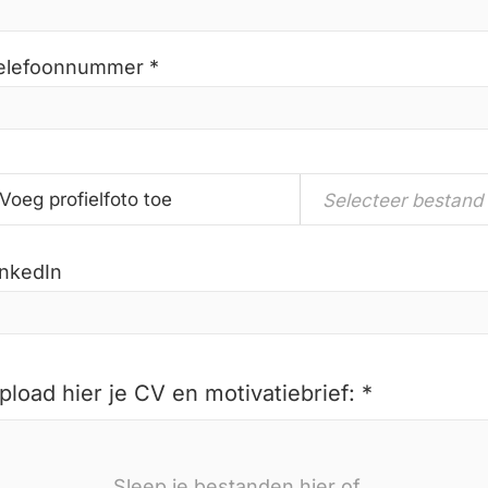
elefoonnummer *
Voeg profielfoto toe
Selecteer bestand
inkedIn
pload hier je CV en motivatiebrief: *
Sleep je bestanden hier of...